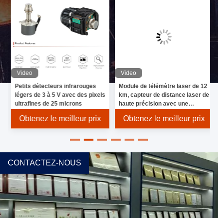
Video
Video
Petits détecteurs infrarouges
Module de télémètre laser de 12
légers de 3 à 5 V avec des pixels
km, capteur de distance laser de
ultrafines de 25 microns
haute précision avec une
précision de ± 2 m,
Obtenez le meilleur prix
Obtenez le meilleur prix
télémètre/télescope portatif
CONTACTEZ-NOUS