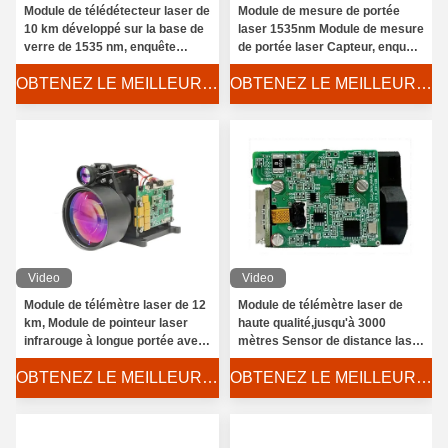
Module de télédétecteur laser de
Module de mesure de portée
10 km développé sur la base de
laser 1535nm Module de mesure
verre de 1535 nm, enquête
de portée laser Capteur, enquête
électronique, module de
électronique
OBTENEZ LE MEILLEUR PRIX
OBTENEZ LE MEILLEUR PRIX
télédétecteur laser de haute
précision
Video
Video
Module de télémètre laser de 12
Module de télémètre laser de
km, Module de pointeur laser
haute qualité,jusqu'à 3000
infrarouge à longue portée avec
mètres Sensor de distance laser
une grande précision et une
sans danger pour les yeux
OBTENEZ LE MEILLEUR PRIX
OBTENEZ LE MEILLEUR PRIX
faible consommation d'énergie
réglable fréquence 1-10 Hz