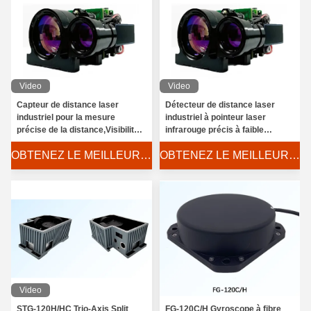
Video
Video
Capteur de distance laser
Détecteur de distance laser
industriel pour la mesure
industriel à pointeur laser
précise de la distance,Visibilité
infrarouge précis à faible
dans des conditions de visibilité
consommation d'énergie
OBTENEZ LE MEILLEUR PRIX
OBTENEZ LE MEILLEUR PRIX
d'au moins 8 km,réflectance
diffuse ≥ 0.3, humidité ≤ 80%
Module de télédétecteur laser avancé à bon prix, Module de télédétection laser haute performance pour applications industrielles, Mesure de distance laser, Enquête électronique
Video
STG-120H/HC Trio-Axis Split
FG-120C/H Gyroscope à fibre