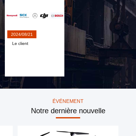
Module de mesure de la portée laser de 6 km pour la mesure de la distance, la reconnaissance et la localisation pour les applications industrielles,Visibilité dans des conditions de visibilité n'est pas inférieure à 8 km, réflectance diffuse ≥ 0.3,
Module de mesure de portée laser de 6 km, DC6 36 alimentation en tension Capteur de distance laser de haute précision
Mesure de la distance au laser 6 km, petite taille, poids léger, aéroporté, capsule, viseur de tourelle
2024/08/21
Module de télémètre laser,Stealthy Pas de flash rouge 0.1m Machine numérique de télémètre laser avec une portée de mesure de 20~5000M, Module de télémètre laser de l'usine chinoise
Le client
Module de télémètre laser avancé au bon prix, module de télémètre laser de 6 km, mesureur de distance laser ultra précis, mesureur de distance laser
Module de télédétecteur laser avancé à bon prix, Module de télédétection laser haute performance pour applications industrielles, Mesure de distance laser, Enquête électronique
Distance de 6 km, petite taille, poids léger, aéroporté, capsule, viseur de tourelle, mesure de distance laser, module de télédétecteur laser à vendre
YZT-CJ-0410A Distance furtive Mesure précise de la distance avec technologie de distance de précision sécurisée pour les yeux
Module de télémètre laser avancé de 4 km à 4000 m avec un bon prix, une portée furtive de 20 à 4000 m Sensor de distance laser sans contact pour les grands objets
ÉVÉNEMENT
Notre dernière nouvelle