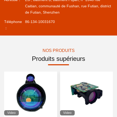
Caitian, communauté de Fushan, rue Futian, district
de Futian, Shenzhen
Téléphone
86-134-10031670
：
NOS PRODUITS
Produits supérieurs
Video
Video