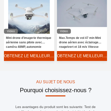
Video
Video
Mini drone d'imagerie thermique
Max.Temps de vol 47 min Mini
aérienne sans pilote avec
drone aérien avec éclairage
caméra 48MP, autonomie
rouge/vert et 18 m/s Vitesse
étendue de 47 minutes, poids au
maximale de vol
OBTENEZ LE MEILLEUR PRIX
OBTENEZ LE MEILLEUR PRIX
décollage de 1025g, antibuée
AU SUJET DE NOUS
Pourquoi choisissez-nous ?
Les avantages du produit sont les suivants: Test de