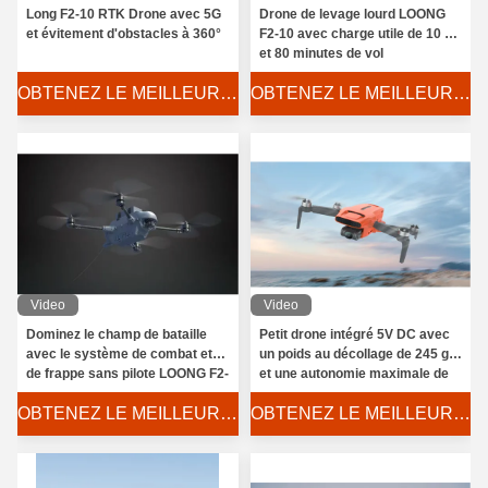
Long F2-10 RTK Drone avec 5G
Drone de levage lourd LOONG
et évitement d'obstacles à 360°
F2-10 avec charge utile de 10 kg
et 80 minutes de vol
OBTENEZ LE MEILLEUR PRIX
OBTENEZ LE MEILLEUR PRIX
Video
Video
Dominez le champ de bataille
Petit drone intégré 5V DC avec
avec le système de combat et
un poids au décollage de 245 g
de frappe sans pilote LOONG F2-
et une autonomie maximale de
10
32 min Empattement de 214 mm
OBTENEZ LE MEILLEUR PRIX
OBTENEZ LE MEILLEUR PRIX