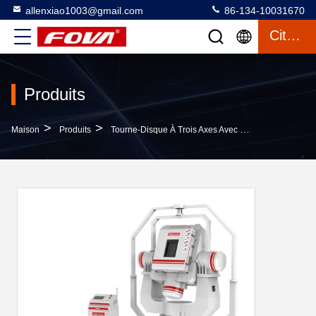
allenxiao1003@gmail.com
86-134-10031670
Citation
Produits
>
>
>
Maison
Produits
Tourne-Disque À Trois Axes Avec Chambre
Posi