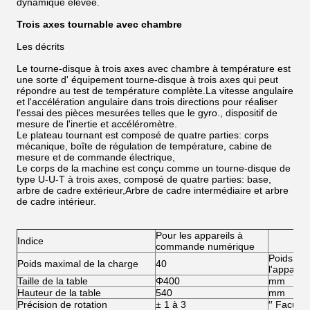
dynamique élevée.
Trois axes tournable avec chambre
Les décrits
Le tourne-disque à trois axes avec chambre à température est
une sorte d' équipement tourne-disque à trois axes qui peut
répondre au test de température complète.La vitesse angulaire
et l'accélération angulaire dans trois directions pour réaliser
l'essai des pièces mesurées telles que le gyro., dispositif de
mesure de l'inertie et accéléromètre.
Le plateau tournant est composé de quatre parties: corps
mécanique, boîte de régulation de température, cabine de
mesure et de commande électrique,
Le corps de la machine est conçu comme un tourne-disque de
type U-U-T à trois axes, composé de quatre parties: base,
arbre de cadre extérieur,Arbre de cadre intermédiaire et arbre
de cadre intérieur.
Pour les appareils à
Indice
commande numérique
Poids tot
Poids maximal de la charge
40
l'appareil
Taille de la table
Φ400
mm
Hauteur de la table
540
mm
Précision de rotation
± 1 à 3
′′ Facultat