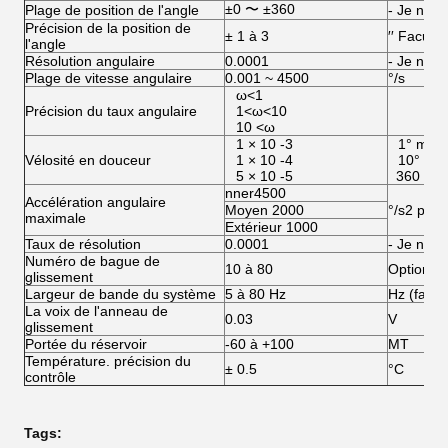
±0 〜 ±360
Plage de position de l'angle
- Je ne s
Précision de la position de
± 1 à 3
′′ Facultat
l'angle
Résolution angulaire
0.0001
- Je ne s
Plage de vitesse angulaire
0.001 ~ 4500
°/s
ω<1
Précision du taux angulaire
1<ω<10
10 <ω
1 × 10 -3
1° moy
Vélosité en douceur
1 × 10 -4
10° mo
5 × 10 -5
360 ° 
nner4500
Accélération angulaire
Moyen 2000
°/s2 pers
maximale
Extérieur 1000
Taux de résolution
0.0001
- Je ne s
Numéro de bague de
10 à 80
Optionne
glissement
Largeur de bande du système
5 à 80 Hz
Hz (facult
La voix de l'anneau de
0.03
V
glissement
Portée du réservoir
-60 à +100
MT
Température. précision du
± 0.5
°C
contrôle
Tags: