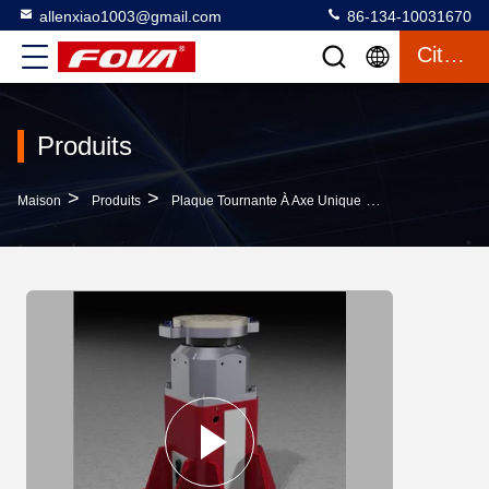
allenxiao1003@gmail.com
86-134-10031670
Citation
Produits
>
>
>
Maison
Produits
Plaque Tournante À Axe Unique
Le Tourne-Disqu