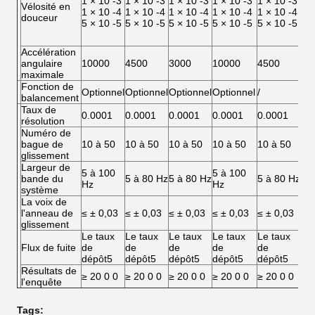
1 × 10 -3
1 × 10 -3
1 × 10 -3
1 × 10 -3
1 × 10 -3
1 
Vélosité en
1 × 10 -4
1 × 10 -4
1 × 10 -4
1 × 10 -4
1 × 10 -4
1 
douceur
5 × 10 -5
5 × 10 -5
5 × 10 -5
5 × 10 -5
5 × 10 -5
5 
Accélération
angulaire
10000
4500
3000
10000
4500
30
maximale
Fonction de
Optionnel
Optionnel
Optionnel
Optionnel
/
/
balancement
Taux de
0.0001
0.0001
0.0001
0.0001
0.0001
0.
résolution
Numéro de
bague de
10 à 50
10 à 50
10 à 50
10 à 50
10 à 50
10
glissement
Largeur de
5 à 100
5 à 100
bande du
5 à 80 Hz
5 à 80 Hz
5 à 80 Hz
5 
Hz
Hz
système
La voix de
l'anneau de
≤ ± 0,03
≤ ± 0,03
≤ ± 0,03
≤ ± 0,03
≤ ± 0,03
≤ 
glissement
Le taux
Le taux
Le taux
Le taux
Le taux
Le
Flux de fuite
de
de
de
de
de
de
dépôt5
dépôt5
dépôt5
dépôt5
dépôt5
dé
Résultats de
≥ 20 0 0
≥ 20 0 0
≥ 20 0 0
≥ 20 0 0
≥ 20 0 0
≥ 
l'enquête
Tags: