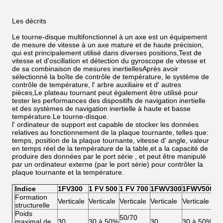
Les décrits
Le tourne-disque multifonctionnel à un axe est un équipement
de mesure de vitesse à un axe mature et de haute précision,
qui est principalement utilisé dans diverses positions,Test de
vitesse et d'oscillation et détection du gyroscope de vitesse et
de sa combinaison de mesures inertiellesAprès avoir
sélectionné la boîte de contrôle de température, le système de
contrôle de température, l' arbre auxiliaire et d' autres
pièces,Le plateau tournant peut également être utilisé pour
tester les performances des dispositifs de navigation inertielle
et des systèmes de navigation inertielle à haute et basse
température.Le tourne-disque.
l' ordinateur de support est capable de stocker les données
relatives au fonctionnement de la plaque tournante, telles que:
temps, position de la plaque tournante, vitesse d' angle, valeur
en temps réel de la température de la table,et a la capacité de
produire des données par le port série , et peut être manipulé
par un ordinateur externe (par le port série) pour contrôler la
plaque tournante et la température.
Indice
1FV300
1 FV 500
1 FV 700
1FWV300
1FWV500
1F
Formation
Verticale
Verticale
Verticale
Verticale
Verticale
Ver
structurelle
Poids
50/70
50
maximal de
30
30 à 50%
30
30 à 50%