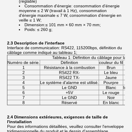
(réglable)
Consommation d'énergie: consommation d'énergie
moyenne ≤ 2 W (travail à 1 Hz), consommation
d'énergie maximale ≤ 7 W, consommation d'énergie en
veille ≤ 1 W;
Dimension:≤ 101 mm × 60 mm × 70 mm;
Poids: ≤ 260 g;
2.3 Description de l'interface
Interface de communication: RS422, 115200bps, définition du
câblage comme indiqué au tableau 1;
Tableau 1: Définition du câblage pour la pr
Numéro de série.
Définition
couleur du fil
1
Résistance à la combustion
Brun
2
RS422 RX-
Le bleu
3
RS422 TX-
Jaune
4
Le système d'alarme est utilisé.
Pourpre
5
Le GND
Blanc
Inte
6
+5V
Le rouge
7
Le GND
Noir
Ter
8
Réservé
En blanc
2.4 Dimensions extérieures, exigences de taille de
l'installation
Pour des informations détaillées, veuillez consulter l'enveloppe
tridimensionnelle du produit et le dessin d'assemblage.