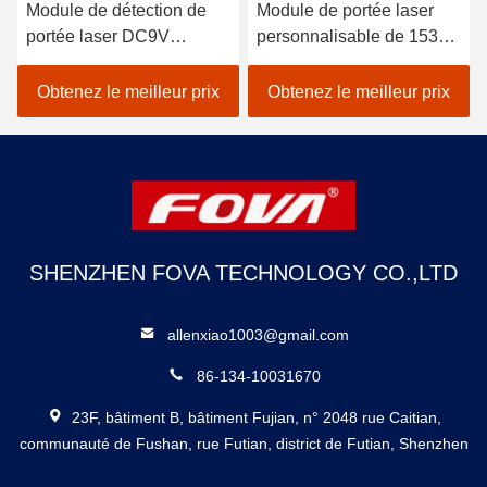
Module de détection de
Module de portée laser
portée laser DC9V
personnalisable de 1535
Système photoélectrique
nm portée de 6 km
Détecter la distance cible
Performance stable de
Obtenez le meilleur prix
Obtenez le meilleur prix
120g, Mesure de la
98% de précision YZT-CJ-
distance laser
0610A
SHENZHEN FOVA TECHNOLOGY CO.,LTD
allenxiao1003@gmail.com
86-134-10031670
23F, bâtiment B, bâtiment Fujian, n° 2048 rue Caitian,
communauté de Fushan, rue Futian, district de Futian, Shenzhen