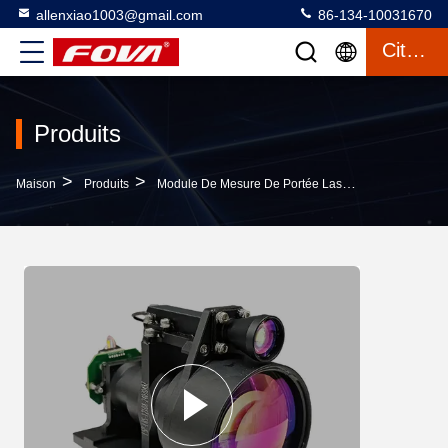
allenxiao1003@gmail.com
86-134-10031670
Citation
Produits
>
>
>
Maison
Produits
Module De Mesure De Portée Laser
Module De T