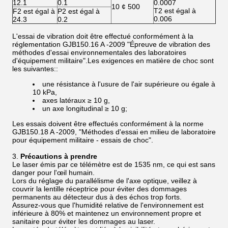
12.1
0.1
0.0007
10 ¢ 500
T2 est égal à
F2 est égal à
P2 est égal à
0.006
24.3
0.2
L'essai de vibration doit être effectué conformément à la
réglementation GJB150.16 A -2009 "Épreuve de vibration des
méthodes d'essai environnementales des laboratoires
d'équipement militaire".Les exigences en matière de choc sont
les suivantes::
une résistance à l'usure de l'air supérieure ou égale à
10 kPa,
axes latéraux ≥ 10 g,
un axe longitudinal ≥ 10 g;
Les essais doivent être effectués conformément à la norme
GJB150.18 A -2009, "Méthodes d'essai en milieu de laboratoire
pour équipement militaire - essais de choc".
Précautions à prendre
Le laser émis par ce télémètre est de 1535 nm, ce qui est sans
danger pour l'œil humain.
Lors du réglage du parallélisme de l'axe optique, veillez à
couvrir la lentille réceptrice pour éviter des dommages
permanents au détecteur dus à des échos trop forts.
Assurez-vous que l'humidité relative de l'environnement est
inférieure à 80% et maintenez un environnement propre et
sanitaire pour éviter les dommages au laser.