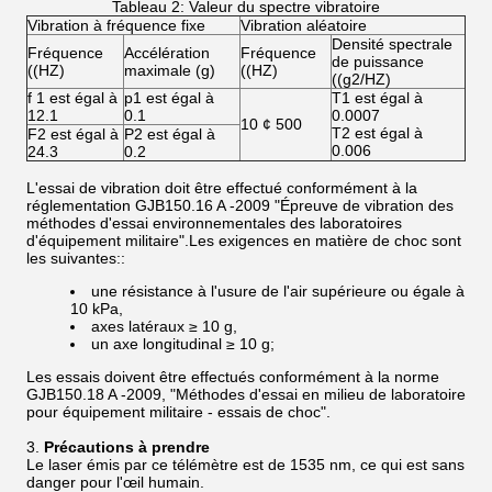
Tableau 2: Valeur du spectre vibratoire
Vibration à fréquence fixe
Vibration aléatoire
Densité spectrale
Fréquence
Accélération
Fréquence
de puissance
((HZ)
maximale (g)
((HZ)
((g2/HZ)
f 1 est égal à
p1 est égal à
T1 est égal à
12.1
0.1
0.0007
10 ¢ 500
T2 est égal à
F2 est égal à
P2 est égal à
0.006
24.3
0.2
L'essai de vibration doit être effectué conformément à la
réglementation GJB150.16 A -2009 "Épreuve de vibration des
méthodes d'essai environnementales des laboratoires
d'équipement militaire".Les exigences en matière de choc sont
les suivantes::
une résistance à l'usure de l'air supérieure ou égale à
10 kPa,
axes latéraux ≥ 10 g,
un axe longitudinal ≥ 10 g;
Les essais doivent être effectués conformément à la norme
GJB150.18 A -2009, "Méthodes d'essai en milieu de laboratoire
pour équipement militaire - essais de choc".
Précautions à prendre
Le laser émis par ce télémètre est de 1535 nm, ce qui est sans
danger pour l'œil humain.