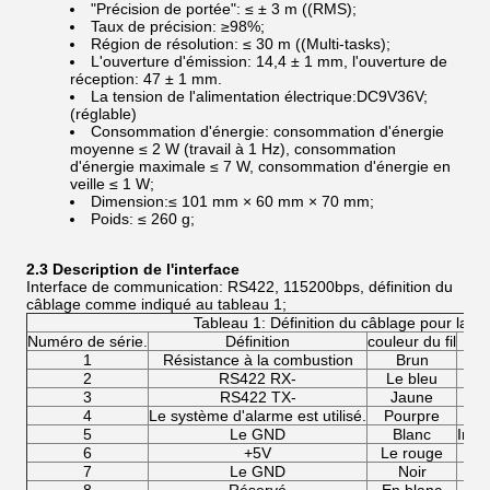
"Précision de portée": ≤ ± 3 m ((RMS);
Taux de précision: ≥98%;
Région de résolution: ≤ 30 m ((Multi-tasks);
L'ouverture d'émission: 14,4 ± 1 mm, l'ouverture de
réception: 47 ± 1 mm.
La tension de l'alimentation électrique:DC9V36V;
(réglable)
Consommation d'énergie: consommation d'énergie
moyenne ≤ 2 W (travail à 1 Hz), consommation
d'énergie maximale ≤ 7 W, consommation d'énergie en
veille ≤ 1 W;
Dimension:≤ 101 mm × 60 mm × 70 mm;
Poids: ≤ 260 g;
2.3 Description de l'interface
Interface de communication: RS422, 115200bps, définition du
câblage comme indiqué au tableau 1;
Tableau 1: Définition du câblage pour la pr
Numéro de série.
Définition
couleur du fil
1
Résistance à la combustion
Brun
2
RS422 RX-
Le bleu
3
RS422 TX-
Jaune
4
Le système d'alarme est utilisé.
Pourpre
5
Le GND
Blanc
Inte
6
+5V
Le rouge
7
Le GND
Noir
Ter