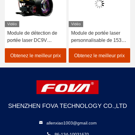
Vidéo
Vidéo
Module de détection de
Module de portée laser
portée laser DC9V
personnalisable de 1535
Système photoélectrique
nm portée de 6 km
Détecter la distance cible
Performance stable de
Obtenez le meilleur prix
Obtenez le meilleur prix
120g, Mesure de la
98% de précision YZT-CJ-
distance laser
0610A
SHENZHEN FOVA TECHNOLOGY CO.,LTD
allenxiao1003@gmail.com
86-134-10031670