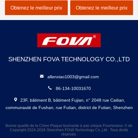
distance, reconnaissance
Détecter la distance cible
Obtenez le meilleur prix
Obtenez le meilleur prix
et localisation
120g, Mesure de la
distance laser
SHENZHEN FOVA TECHNOLOGY CO.,LTD
allenxiao1003@gmail.com
86-134-10031670
23F, bâtiment B, bâtiment Fujian, n° 2048 rue Caitian,
communauté de Fushan, rue Futian, district de Futian, Shenzhen
Bonne qualité de la Chine Plaque tournante à axe unique Fournisseur. © de
Copyright 2024-2026 Shenzhen FOVA Technology Co.,Ltd . Tous droits
réservés.