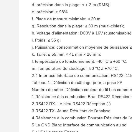
d. précision dans la plage: ≤ ± 2 m (RMS);
e. précision: ≥ 98%;
f. Plage de mesure minimale: ≤ 20 m;
g. Résolution dans la plage: ≤ 30 m (multi-cibles);
h. Voltage d'alimentation: DC9V à 16V (customisable)
i. Poids: ≤ 55 g;
j. Puissance: consommation moyenne de puissance ≤
k. Taille: ≤ 55 mm × 41 mm × 26 mm;
l. température de fonctionnement: -40 °C à +60 °C;
m. Température de stockage: -50 °C à +70 °C;
2.4 Interface Interface de communication: RS422, 11
Tableau 1: Définition du câblage pour la prise 8P
Numéro de série.
Définition
couleur du fil
Les commen
1
Résistance à la combustion
Brun
RS422 Réception 
2
RS422 RX-
Le bleu
RS422 Réception (-)
3
RS422 TX-
Jaune
Résultats de l'analyse
4
Résistance à la combustion
Pourpre
Résultats de l
5
Le GND
Blanc
Interface de communication au sol