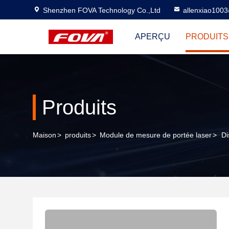
Shenzhen FOVA Technology Co.,Ltd
allenxiao100
APERÇU
PRODUITS
Produits
Maison
>
produits
>
Module de mesure de portée laser
>
Di