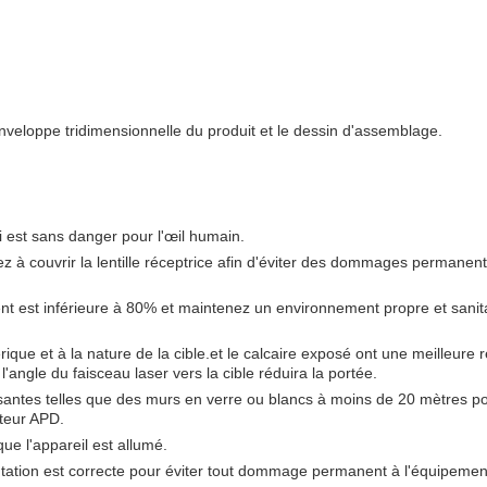
'enveloppe tridimensionnelle du produit et le dessin d'assemblage.
i est sans danger pour l'œil humain.
lez à couvrir la lentille réceptrice afin d'éviter des dommages permanen
ent est inférieure à 80% et maintenez un environnement propre et sanit
rique et à la nature de la cible.et le calcaire exposé ont une meilleure ré
ngle du faisceau laser vers la cible réduira la portée.
ssantes telles que des murs en verre ou blancs à moins de 20 mètres po
teur APD.
e l'appareil est allumé.
ntation est correcte pour éviter tout dommage permanent à l'équipemen