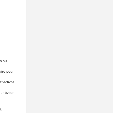
ts au
aire pour
flectivité
ur éviter
t.