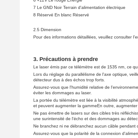
6
+12V
Le rouge
Énergie
7
Le GND
Noir
Terrain d'alimentation électrique
8
Réservé
En blanc
Réservé
2.5 Dimension
Pour des informations détaillées, veuillez consulter l
3.
Précautions à prendre
Le laser émis par ce télémètre est de 1535 nm, ce qu
Lors du réglage du parallélisme de l'axe optique, veil
détecteur dus à des échos trop forts.
Assurez-vous que l'humidité relative de l'environnem
éviter les dommages au laser.
La portée du télémètre est liée à la visibilité atmosphé
et peuvent augmenter la gammeEn outre, augmenter l'a
Ne pas émettre de lasers sur des cibles très réfléchi
une surintensité de l'écho et des dommages au détec
Ne branchez ni ne débranchez aucun câble pendant qu
Assurez-vous que la polarité de la connexion d'alime