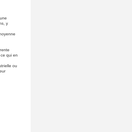
 une
ns, y
e moyenne
arente
 ce qui en
trielle ou
leur