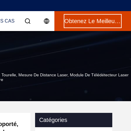
Obtenez Le Meilleur Prix
ES CAS
De Tourelle, Mesure De Distance Laser, Module De Télédétecteur Laser
re
Catégories
oporté,