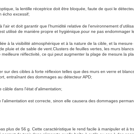
ptique, la lentille réceptrice doit être bloquée, faute de quoi le détecte
 écho excessif;
air et doit garantir que l'humidité relative de l'environnement d'utilisa
est utilisé de manière propre et hygiénique.pour ne pas endommager le
ée à la visibilité atmosphérique et à la nature de la cible, et la mesure 
de pluie et de sable de vent.Clusters de feuilles vertes, les murs blancs,
e meilleure réflectivité, ce qui peut augmenter la plage de mesure.la pl
aser sur des cibles à forte réflexion telles que des murs en verre et blan
 fort, entraînant des dommages au détecteur APD;
câble dans l'état d'alimentation;
e l'alimentation est correcte, sinon elle causera des dommages perman
s plus de 56 g. Cette caractéristique le rend facile à manipuler et à tr