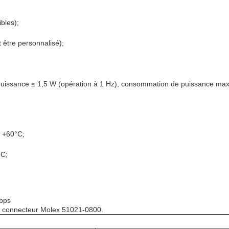
bles);
 être personnalisé);
issance ≤ 1,5 W (opération à 1 Hz), consommation de puissance max
à +60°C;
°C;
 bps
 le connecteur Molex 51021-0800.