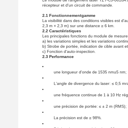
Le module de rangement laser YZT-CJ-0610A se
récepteur et d'un circuit de commande.
2.1 Fonctionnement
gamme
La visibilité dans des conditions visibles est d'
2,3 m × 2,3 m) sur une distance ≥ 6 km.
2.2 Caractéristiques
Les principales fonctions du module de mesure 
a) les variations simples et les variations contin
b) Strobe de portée, indication de cible avant et
c) Fonction d'auto-inspection.
2.3 Performance
une longueur d'onde de 1535 nm±5 nm;
L'angle de divergence du laser: ≤ 0,5 mr
une fréquence continue de 1 à 10 Hz rég
une précision de portée: ≤ ± 2 m (RMS);
La précision est de ≥ 98%.