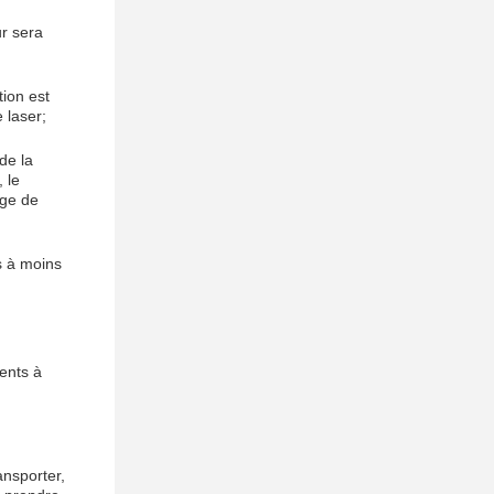
ur sera
tion est
 laser;
de la
 le
age de
cs à moins
ents à
ansporter,