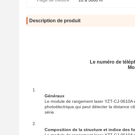
Plage de mesure:
20 à 5000 m
Description de produit
Le numéro de télépho
Mod
Généraux
Le module de rangement laser YZT-CJ-0610A es
photoélectrique,qui peut détecter la distance c
série.
Composition de la structure et indice des f