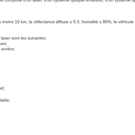
 compose d'un laser, d'un système optique émetteur, d'un système o
au moins 10 km, la réflectance diffuse ≥ 0.3, humidité ≤ 80%, le véhicule 
laser sont les suivantes:
ues;
 arrière;
ad;
lable;