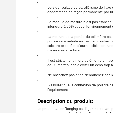
Lors du réglage du parallélisme de l'axe o
endommagé de façon permanente par un
Le module de mesure n'est pas étanche à l'
inférieure à 80% et que l'environnement 
La mesure de la portée du télémètre est li
portée sera réduite en cas de brouillard, 
calcaire exposé et d'autres cibles ont un
mesure sera réduite.
Il est strictement interdit d'émettre un l
de 20 mètres, afin d'éviter un écho trop
Ne branchez pas et ne débranchez pas le 
S'assurer que la connexion de polarité d
l'équipement;
Description du produit:
Le produit Laser Ranging est léger, ne pesant pa