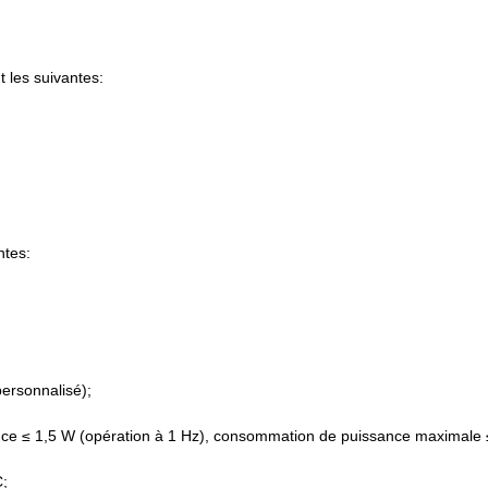
 les suivantes:
ntes:
personnalisé);
e ≤ 1,5 W (opération à 1 Hz), consommation de puissance maximale 
C;