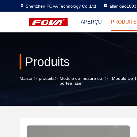
Shenzhen FOVA Technology Co.,Ltd
allenxiao100
APERÇU
PRODUITS
Produits
Maison
>
produits
>
Module de mesure de
>
Module De Té
portée laser