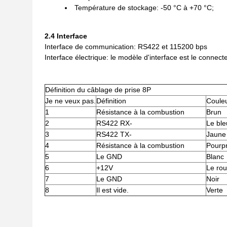
Température de stockage: -50 °C à +70 °C;
2.4 Interface
Interface de communication: RS422 et 115200 bps
Interface électrique: le modèle d'interface est le conne
Définition du câblage de prise 8P
Je ne veux pas.
Définition
Couleu
1
Résistance à la combustion
Brun
2
RS422 RX-
Le ble
3
RS422 TX-
Jaune
4
Résistance à la combustion
Pourp
5
Le GND
Blanc
6
+12V
Le ro
7
Le GND
Noir
8
Il est vide.
Verte