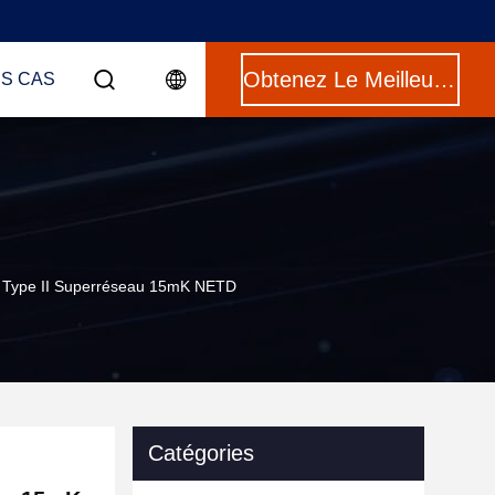
Obtenez Le Meilleur Prix
ES CAS
e Type II Superréseau 15mK NETD
Catégories