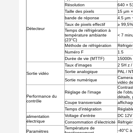
Résolution
640 × 5
Taille des pixels
15 μm ×
bande de réponse
4.5 μm 
Taux de pixels effectif
≥ 99,5%
Détecteur
Temps de réfrigération à
température ambiante
< 7 min
(23°C)
Méthode de réfrigération
Réfrigér
Numéro F
1.5
Durée de vie (MTTF)
15000h
Taux d'images
2 5H z /
Sortie analogique
PAL / N
Sortie vidéo
Cameral
Sortie numérique
vidéo de
Contrast
Réglage de l'image
de l'obt
Performance du
détails,
contrôle
Coupe transversale
affichag
Temps d'intégration
Réglabl
Voltage d'entrée
DC 12V
alimentation
électrique
Consommation d'électricité
Réfrigé
Température de
-40°C à
Paramètres
fonctionnement