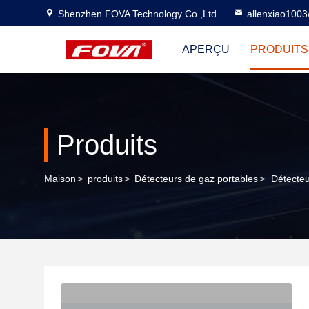
Shenzhen FOVA Technology Co.,Ltd
allenxiao100
APERÇU
PRODUITS
Produits
Maison
>
produits
>
Détecteurs de gaz portables
>
Détecte