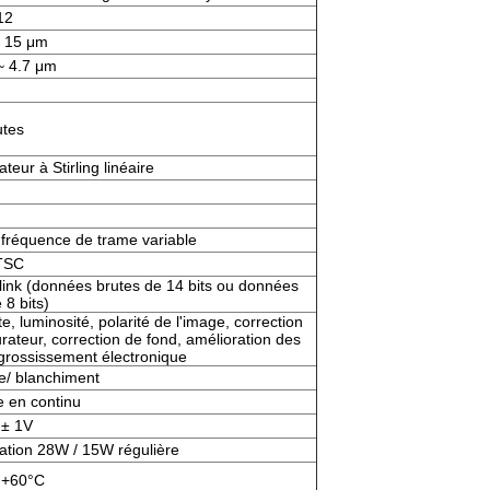
12
 15 μm
~ 4.7 μm
utes
ateur à Stirling linéaire
 fréquence de trame variable
TSC
ink (données brutes de 14 bits ou données
 8 bits)
e, luminosité, polarité de l'image, correction
urateur, correction de fond, amélioration des
 grossissement électronique
e/ blanchiment
e en continu
 ± 1V
ration 28W / 15W régulière
 +60°C