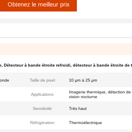
Obtenez le meilleur prix
e
,
Détecteur à bande étroite refroidi
,
détecteur à bande étroite de 
conde
Taille de pixel:
10 μm à 25 μm
Imagerie thermique, détection de
Applications:
vision nocturne
Sensitivité:
Très haut
Réfrigération:
Thermoélectrique