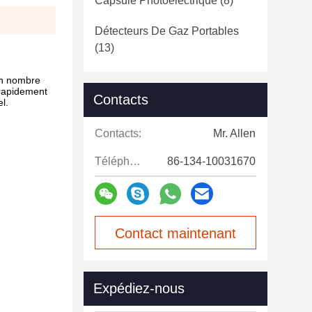
Capsule Photoélectrique
(8)
Détecteurs De Gaz Portables
(13)
un nombre
d rapidement
Contacts
l.
Contacts:
Mr. Allen
Téléphone:
86-134-10031670
Contact maintenant
Expédiez-nous