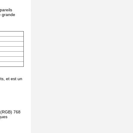
pareils
ne grande
s, et est un
4 (RGB) 768
ques