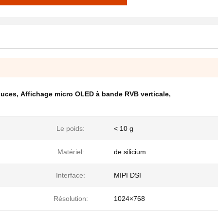
ouces
,
Affichage micro OLED à bande RVB verticale
,
Le poids:
< 10 g
Matériel:
de silicium
Interface:
MIPI DSI
Résolution:
1024×768