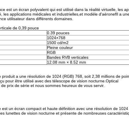
st un écran polyvalent qui est utilisé dans la réalité virtuelle, les ap
té, les applications médicales et industrielles,et modèle d'aéronefIl a u
nce utilisateur dans différents domaines.
ticale de 0,39 pouce
0.39 pouces
1024×768
1500 cd/m2
Pleine couleur
RGB
Bandes RVB verticales
12.08 mm × 8.52 mm
roduit a une résolution de 1024 (RGB) 768, soit 2,38 millions de point
çu pour être utilisé avec des télescope de vision nocturne.Optical
t de prix de série et nous sommes heureux de vous servir.
 est un écran compact et haute définition avec une résolution de 102
 les lunettes de vision nocturne et présente de nombreuses caractéristi