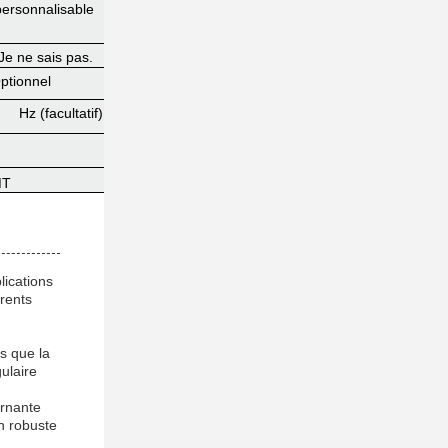
personnalisable
 Je ne sais pas.
ptionnel
Hz (facultatif)
MT
lications
érents
s que la
gulaire
urnante
on robuste