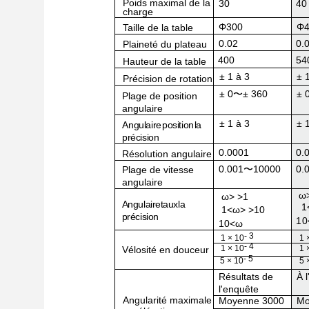
Poids maximal de la
30
40
charge
Φ300
Φ4
Taille de la table
0.02
0.
Plaineté du plateau
400
54
Hauteur de la table
± 1 à 3
± 
Précision de rotation
± 0
〜
± 360
± 
Plage de position
angulaire
± 1 à 3
± 
Angulaire
position
la
précision
0.0001
0.
Résolution angulaire
0.001
〜
10000
0.
Plage de vitesse
angulaire
ω
ω
> >
1
Angulaire
taux
la
1
1
<ω
> >
10
précision
10
10
<
ω
- 3
1 × 10
1 
- 4
1 × 10
1 
Vélosité en douceur
- 5
5 × 10
5 
Résultats de
À 
l'enquête
Angularité maximale
Moyenne 3000
Mo