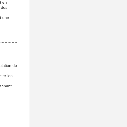
t en
s des
t une
ulation de
ter les
yennant