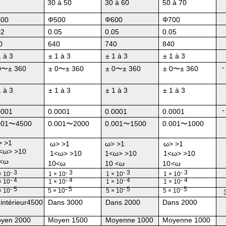
30 à 50
30 à 60
50 à 70
00
Φ500
Φ600
Φ700
02
0.05
0.05
0.05
0
640
740
840
1 à 3
± 1 à 3
± 1 à 3
± 1 à 3
-
0
〜
± 360
± 0
〜
± 360
± 0
〜
± 360
± 0
〜
± 360
1 à 3
± 1 à 3
± 1 à 3
± 1 à 3
-
0001
0.0001
0.0001
0.0001
001
〜
4500
0.001
〜
2000
0.001
〜
1500
0.001
〜
1000
> >
1
ω
> >
1
ω
> >
1
ω
> >
1
<ω
> >
10
1
<ω
> >
10
1
<ω
> >
10
1
<ω
> >
10
<
ω
10
<
ω
10 <ω
10
<
ω
- 3
- 3
- 3
- 3
× 10
1 × 10
1 × 10
1 × 10
- 4
- 4
- 4
- 4
× 10
1 × 10
1 × 10
1 × 10
- 5
- 5
- 5
- 5
× 10
5 × 10
5 × 10
5 × 10
l'intérieur4500
Dans 3000
Dans 2000
Dans 2000
yen 2000
Moyen 1500
Moyenne 1000
Moyenne 1000