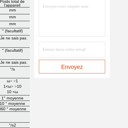
Poids total de
l'appareil
mm
mm
mm
′′ (facultatif)
 Je ne sais pas.
′′ (facultatif)
 Je ne sais pas.
Envoyez
°/s
ω
1
> >
1<ω
10
> >
10 <ω
1° moyenne
10 ° moyenne
360 ° moyenne
°/s2