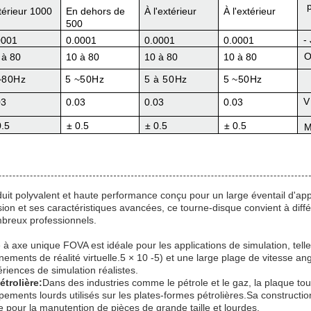
térieur 1000
En dehors de
À l'extérieur
À l'extérieur
500
-
0001
0.0001
0.0001
0.0001
O
 à 80
10 à 80
10 à 80
10 à 80
~
80
Hz
5 ~
50
Hz
5 à 50
Hz
5 ~
50
Hz
V
03
0.03
0.03
0.03
0.5
± 0.5
± 0.5
± 0.5
uit polyvalent et haute performance conçu pour un large éventail d'app
sion et ses caractéristiques avancées, ce tourne-disque convient à diff
ombreux professionnels.
à axe unique FOVA est idéale pour les applications de simulation, telle
nnements de réalité virtuelle.5 × 10 -5) et une large plage de vitesse an
riences de simulation réalistes.
trolière:
Dans des industries comme le pétrole et le gaz, la plaque to
ipements lourds utilisés sur les plates-formes pétrolières.Sa constructi
e pour la manutention de pièces de grande taille et lourdes.