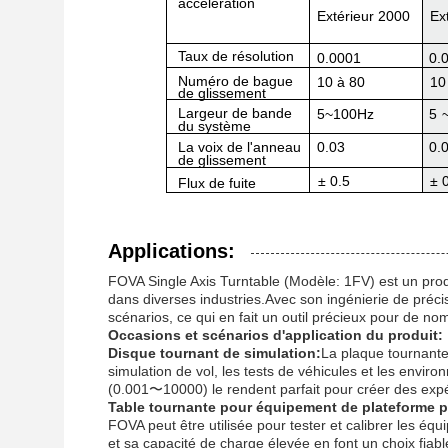
accélération
Extérieur 2000
Ex
Taux de résolution
0.0001
0.
Numéro de bague
10 à 80
10
de glissement
Largeur de bande
5
~
1
0
0
Hz
5 
du système
La voix de l'anneau
0.03
0.
de glissement
± 0.5
± 
Flux de fuite
Applications:
FOVA Single Axis Turntable (Modèle: 1FV) est un prod
dans diverses industries.Avec son ingénierie de préci
scénarios, ce qui en fait un outil précieux pour de n
Occasions et scénarios d'application du produit:
Disque tournant de simulation:
La plaque tournante 
simulation de vol, les tests de véhicules et les enviro
(0.001〜10000) le rendent parfait pour créer des expé
Table tournante pour équipement de plateforme pé
FOVA peut être utilisée pour tester et calibrer les équ
et sa capacité de charge élevée en font un choix fiabl