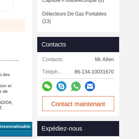
Capsule Photoélectrique
(8)
Détecteurs De Gaz Portables
(13)
Contacts
Contacts:
Mr. Allen
Téléphone:
86-134-10031670
ai des
tion et
e de
 AD/DA,
Contact maintenant
T.
ersonnalisable
Expédiez-nous