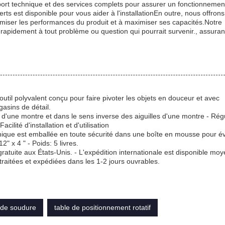
pport technique et des services complets pour assurer un fonctionnemen
erts est disponible pour vous aider à l'installationEn outre, nous offron
timiser les performances du produit et à maximiser ses capacités.Notre
apidement à tout problème ou question qui pourrait survenir., assuran
util polyvalent conçu pour faire pivoter les objets en douceur et avec
gasins de détail.
s d'une montre et dans le sens inverse des aiguilles d'une montre - Rég
cilité d'installation et d'utilisation
nique est emballée en toute sécurité dans une boîte en mousse pour évi
 x 4 " - Poids: 5 livres.
 gratuite aux États-Unis. - L'expédition internationale est disponible mo
itées et expédiées dans les 1-2 jours ouvrables.
 de soudure
table de positionnement rotatif