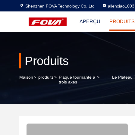
Shenzhen FOVA Technology Co.,Ltd
allenxiao100
APERÇU
PRODUITS
Produits
Maison
>
produits
>
Plaque tournante à
>
Le Plateau 
trois axes