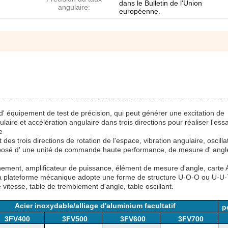
dans le Bulletin de l'Union
angulaire:
européenne.
 d' équipement de test de précision, qui peut générer une excitation de
aire et accélération angulaire dans trois directions pour réaliser l'ess
e
es trois directions de rotation de l'espace, vibration angulaire, oscilla
osé d' une unité de commande haute performance, de mesure d' angl
nement, amplificateur de puissance, élément de mesure d'angle, carte
 La plateforme mécanique adopte une forme de structure U-O-O ou U-U-
 vitesse, table de tremblement d'angle, table oscillant.
Acier inoxydable/alliage d'aluminium facultatif
p
3FV400
3FV500
3FV600
3FV700