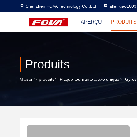
Shenzhen FOVA Technology Co.,Ltd
allenxiao100
APERÇU
PRODUITS
Produits
Maison
>
produits
>
Plaque tournante à axe unique
>
Gyrosc