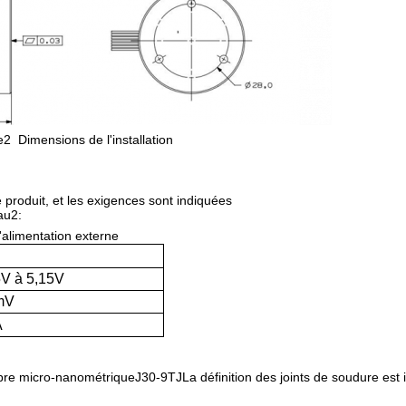
e
2
Dimensions de l'installation
e produit, et les exigences sont indiquées
au
2
:
l'alimentation externe
5V à 5,15V
mV
A
fibre micro-nanométrique
J30-9TJ
La définition des joints de soudure est