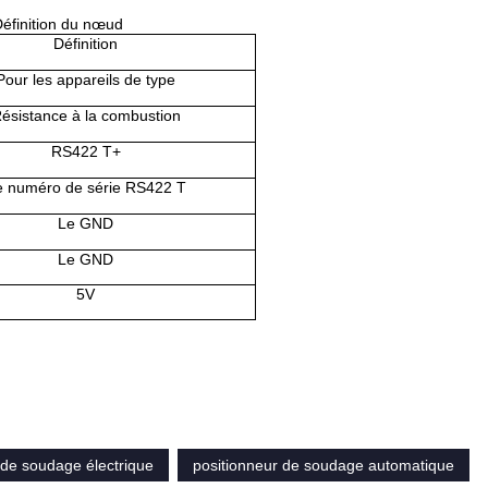
éfinition du nœud
D
éfinition
Pour les appareils de type
ésistance à la combustion
RS422 T+
e numéro de série RS422 T
Le GND
Le GND
5V
 de soudage électrique
positionneur de soudage automatique