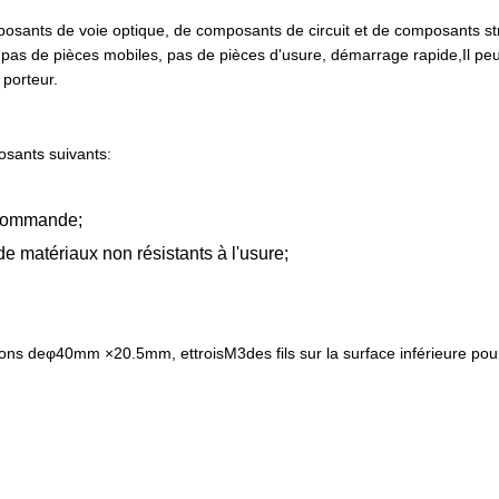
osants de voie optique, de composants de circuit et de composants str
, pas de pièces mobiles, pas de pièces d'usure, démarrage rapide,Il peu
 porteur.
osants suivants:
e commande;
e matériaux non résistants à l'usure;
ions de
φ
40
mm ×
20.5
mm, et
trois
M
3
des fils sur la surface inférieure pou