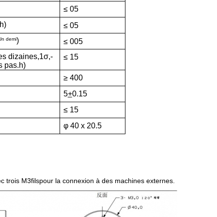
≤ 05
/h)
≤ 05
Un demi
)
≤ 005
s dizaines
,
1σ
,
-
≤ 15
s pas.
h
)
≥ 400
5
+
0.15
≤ 15
φ 40 x 20.5
ec trois M3
fils
pour la connexion à des machines externes.