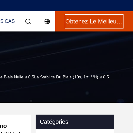
Obtenez Le Meilleur Prix
ES CAS
ais Nulle ≤ 0.5La Stabilité Du Biais (10s, 1σ, °/h) ≤ 0.5
Catégories
ano