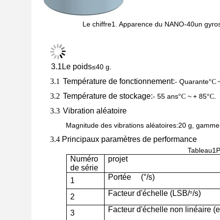
Le chiffre
1. Apparence du NANO-40
un gyro
3.1
Le poids
≤
40 g
.
3.1
Température de fonctionnement
:
- Quarante
°C
3.2
Température de stockage
:
- 55 ans
~ + 85
.
°C
°C
3.3
Vibration aléatoire
Magnitude des vibrations aléatoires:
20 g
, gamme 
3.4
Principaux paramètres de performance
Tableau
1
P
Numéro
projet
de série
Portée
(
°/s
)
1
o
Facteur d'échelle (
LSB/
/s
)
2
Facteur d'échelle non linéaire (
e
3