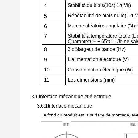
Stabilité du biais
(10s)
,
1σ
,
°/h)
4
Répétabilité de biais nulle
(1 σ
,
°
5
- 
Marche aléatoire angulaire (
°/h
6
Stabilité à température totale (
De
7
Quarante
°C
~ + 65
°C
,
- Je ne sai
3 dB
largeur de bande (
Hz
)
8
L'alimentation électrique (
V
)
9
Consommation électrique (
W
)
10
Les dimensions (
mm
)
11
3.1
Interface mécanique et électrique
3.6.1
Interface mécanique
Le fond du produit est la surface de montage, av