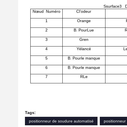
S
surface
3
D
Nœud
Numéro
C
l'odeur
1
Orange
2
B. Pour
Lue
R
3
G
ren
4
Y
élancé
L
5
B. Pour
le manque
6
B. Pour
le manque
7
R
Le
Tags:
positionneur de soudure automatisé
positionneur