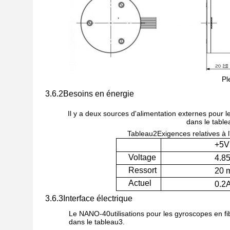
P
l
3.6.2
Besoins en énergie
Il y a deux sources d'alimentation externes pour l
dans le table
Tableau
2
Exigences relatives à 
+5V
Voltage
4.8
Ressort
20 
Actuel
0.2
3.6.3
Interface électrique
Le NANO-40
utilisations pour les gyroscopes en 
dans le tableau
3
.