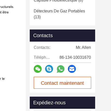
Capsule Photoélectrique
(8)
ucturels.
Détecteurs De Gaz Portables
t être
(13)
Contacts
Contacts:
Mr. Allen
Téléphone:
86-134-10031670
r le
Contact maintenant
Expédiez-nous