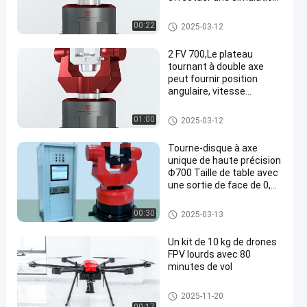
de mouvement, un servo,
des vibrations angulaires
Tournevis à deux axes
00:22
2025-03-12
et des tests de
mouvement dynamique
2 FV 700,Le plateau
simulés dans deux
tournant à double axe
directions de rotation
peut fournir position
dans l'espace.
angulaire, vitesse
angulaire et excitation de
mouvement
Tournevis à deux axes
01:00
2025-03-12
d'accélération angulaire
pour tester des
Tourne-disque à axe
gyroscopes, positionneur
unique de haute précision
de soudage de tube de
Φ700 Taille de table avec
capacité 70 kg
une sortie de face de 0,05
et une fluidité de vitesse
de 1 × 10 -4
Tournevis à deux axes
00:30
2025-03-13
Un kit de 10 kg de drones
FPV lourds avec 80
minutes de vol
Kit de drones FPV
2025-11-20