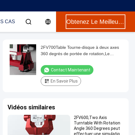
Obtenez Le Meilleur Prix
ES CAS
2FV700Table Tourne-disque à deux axes
360 degrés de portée de rotation,Le
tourne-disque à double axe peut effectuer
la simulation de mouvement, servo,
Contact Maintenant
vibration angulaire,et essais de mouvement
dynamique simulés dans deux directions
En Savoir Plus
de rotation
Vidéos similaires
2FV600,Two Axis
Turntable With Rotation
Angle 360 Degrees peut
effectuer une simulation