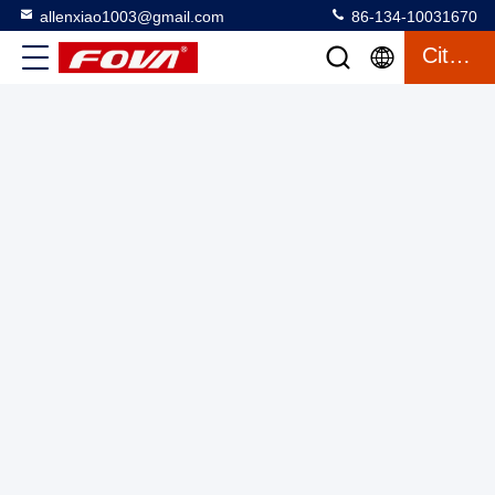
allenxiao1003@gmail.com
86-134-10031670
2FV300-W,La plaque tournante à double axe à température
Citation
contrôlée est utilisée pour les environnements d'essai à haute
et basse température, les composants inertiels et les tests de
Tourne-disque à deux axes avec chambre
2025-03-12
systèmes de navigation inertiels.Résolution angulaire 0.0001
38 vues