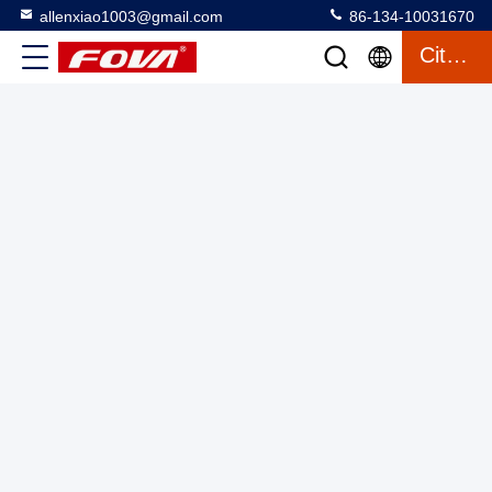
allenxiao1003@gmail.com
86-134-10031670
2FV400-W,La plaque tournante à double axe à température
Citation
contrôlée est utilisée pour les environnements d'essai à haute
et basse température, les composants inertiels et les tests de
Tourne-disque à deux axes avec chambre
2025-03-12
systèmes de navigation inertiels.Plage de position angulaire 0-
9 vues
360