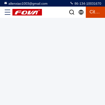
allenxiao1003@gmail.com
86-134-10031670
YZT-CJ-0510A Télémètre laser à large plage de température
Citation
pour les environnements industriels
Module de mesure de portée laser
2025-03-12
13 vues