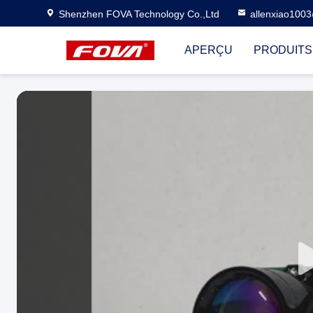
Shenzhen FOVA Technology Co.,Ltd
allenxiao100
APERÇU
PRODUITS