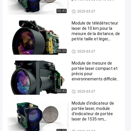
circuit de commande,
alimentation en courant
Module de mesure de portée la
00:43
2025-03-27
continu, système optique
ser
Module de télédétecteur
laser de 10 km pour la
mesure de la distance, de
petite taille et léger,
module de télédétecteur
laser de 1535 nm
Module de mesure de portée la
00:30
2025-03-27
ser
Module de mesure de
portée laser compact et
précis pour
environnements difficiles,
module de mesure de
portée laser de 1535 nm,
Module de mesure de portée la
00:42
2025-03-27
réflectance diffuse ≥ 0.3,
ser
humidité ≤ 80%, le
Module d'indicateur de
véhicule (cible de 2,3 m ×
portée laser, module
2,3 m) sur une distance ≥
d'indicateur de portée
6 km.
laser de 1535 nm,
alimentation en courant
continu, portée laser,
Module de mesure de portée la