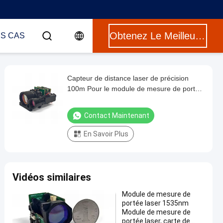
Obtenez Le Meilleur Prix
ES CAS
Capteur de distance laser de précision
100m Pour le module de mesure de portée
laser industriel, guidage photoélectrique,
défense de sécurité
Contact Maintenant
En Savoir Plus
Vidéos similaires
Module de mesure de
portée laser 1535nm
Module de mesure de
portée laser, carte de