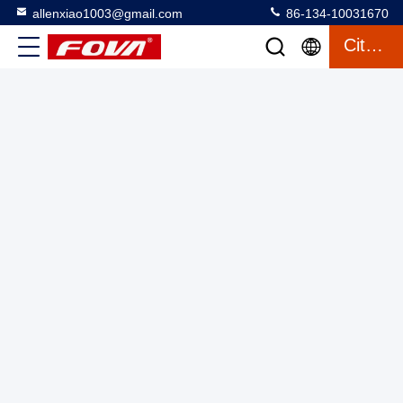
allenxiao1003@gmail.com
86-134-10031670
Citation
Module de mesure de portée au laser RS422 Petite taille Léger
1535nm, reconnaissance et positionnement
Module de mesure de portée laser
2025-03-12
2 vues