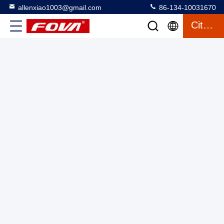
allenxiao1003@gmail.com
86-134-10031670
Citation
Module de télédétecteur laser à longue portée de 40 km,
RS232/RS422, capteur de distance de haute précision pour la
détection de distance précise ≤ 56 g
Module de mesure de portée laser
2025-03-13
9 vues