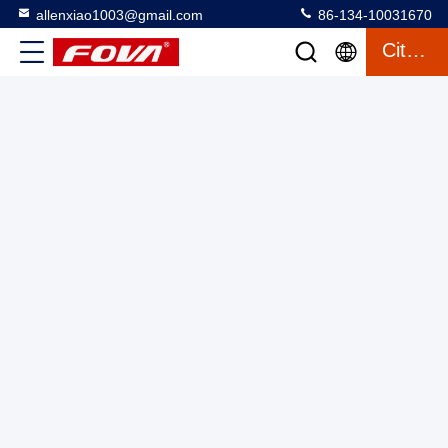
allenxiao1003@gmail.com
86-134-10031670
Citation
Module de télédétecteur laser avancé à bon prix, Module de
télédétection laser haute performance pour applications
industrielles, Mesure de distance laser, Enquête électronique
Module de mesure de portée laser
2025-03-13
2 vues