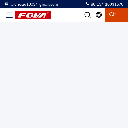
allenxiao1003@gmail.com
86-134-10031670
Citation
Module de télédétecteur laser de 10 km personnalisable,
module de télédétecteur laser YZT-CJ-0810A, capteur de
distance laser de précision pour applications industrielles
Module de mesure de portée laser
2025-03-13
5 vues