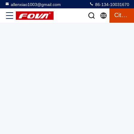
allenxiao1003@gmail.com
86-134-10031670
Citation
Module de télémètre laser de 12 km Télémètre
portatif/Téléscope/Chasse en plein air/UAV/Détection
laser/Positionnement/monté sur voiture
Module de mesure de portée laser
2025-03-13
2 vues