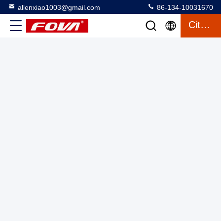
allenxiao1003@gmail.com
86-134-10031670
Citation
Module de télémètre laser de 12 km, télémètre portable
électronique/télémètre laser sécurisé à portée continue
réglable,
Module de mesure de portée laser
2025-03-13
2 vues