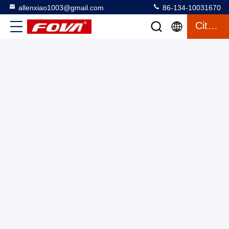
allenxiao1003@gmail.com
86-134-10031670
Citation
Résolution 1400×1050,Lumière maximale
30000cd/m2,Couleur de l'écran Vert unique,Micro OLED à
haute définition de 0,60 pouce basé sur le silicium
Micro-écran OLED
2025-03-12
17 vues