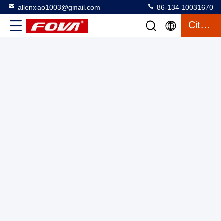
allenxiao1003@gmail.com
86-134-10031670
Citation
YZT-220 Pod photoélectrique 1080P 30x Caméra à lumière
visible 640 × 512 refroidi appareil thermique infrarouge et 6
km télémètre laser pour la détection
Capsule photoélectrique
2025-03-12
16 vues