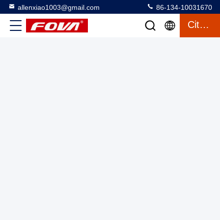
allenxiao1003@gmail.com
86-134-10031670
YZT-U02 Module d'imagerie thermique de petite taille pour
Citation
drones de chasse, de lutte contre les incendies et de sauvetage
en plein air
Module d'imagerie thermique mini
2025-03-12
17 vues