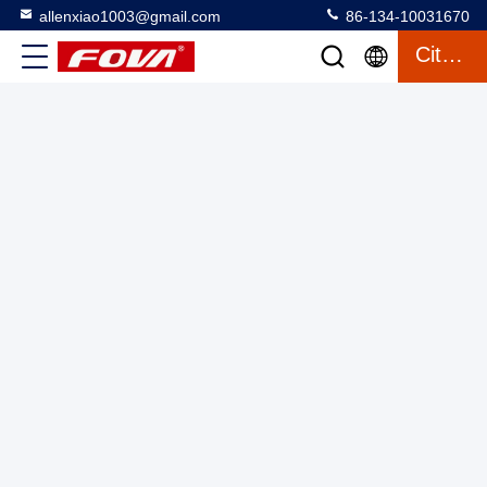
allenxiao1003@gmail.com
86-134-10031670
Citation
Caméra d'imagerie thermique infrarouge à fréquence
d'images de 9 Hz avec temps de réponse de l'obturateur de 5s-
90s et température de fonctionnement de -30C à 70C
Module d'imagerie thermique mini
2025-03-12