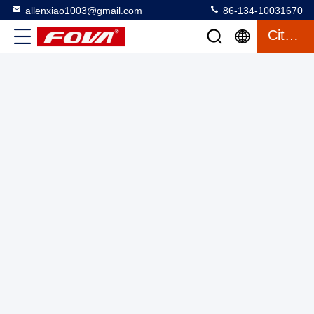
allenxiao1003@gmail.com
86-134-10031670
Détails clairs Module d'imagerie thermique infrarouge
Citation
Caméra à faible consommation et algorithme d'obturateur
Module d'imagerie thermique mini
2025-03-12
26 vues