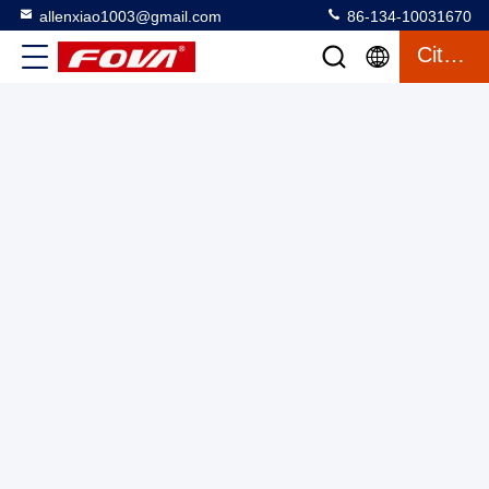
allenxiao1003@gmail.com
86-134-10031670
Citation
Interface RGB Affichage LED de 0,39 pouce avec une
résolution de 1024 × 768 pour une visualisation haute
résolution à une luminosité maximale de 1500 Cd / m2
Micro-écran OLED
2025-06-05
5 vues