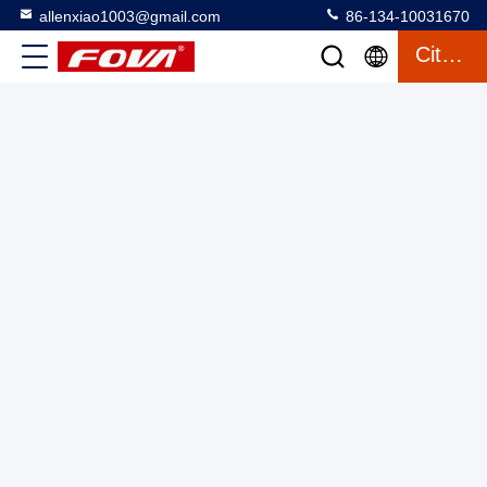
allenxiao1003@gmail.com
86-134-10031670
Module d'imagerie thermique miniature compact pour UAV
Citation
avec une plage de température de -40 °C à 60 °C
Consommation d'énergie de 2,5 W
Module de formation d'images thermiques
2025-06-05
2 vues