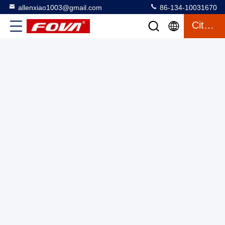
allenxiao1003@gmail.com
86-134-10031670
Module de caméra infrarouge miniature pour UAV Produit
Citation
U03 Type de lentille fixe pour la détection polyvalente et la
communication RS232
Module de formation d'images thermiques
2025-06-05
2 vues