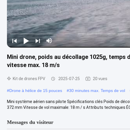
Mini drone, poids au décollage 1025g, temps 
vitesse max. 18 m/s
Kit de drones FPV
2025-07-25
20 vues
#
Drone à hélice de 15 pouces
#
30 minutes max. Temps de vol
Mini système aérien sans pilote Spécifications clés Poids de d
372 mm Vitesse de vol maximale: 18 m / s Attributs techniques ÉC
Messages du visiteur