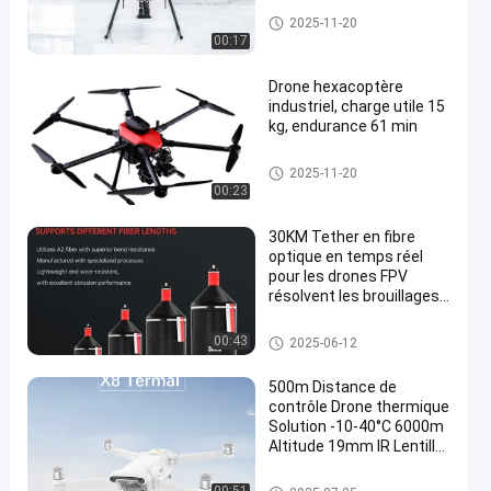
Kit de drones FPV
2025-11-20
00:17
Drone hexacoptère
industriel, charge utile 15
kg, endurance 61 min
Kit de drones FPV
2025-11-20
00:23
30KM Tether en fibre
optique en temps réel
pour les drones FPV
résolvent les brouillages
de communication dans
les scénarios militaires /
Kit de drones FPV
00:43
2025-06-12
industriels
500m Distance de
contrôle Drone thermique
Solution -10-40°C 6000m
Altitude 19mm IR Lentille
30,7° DFOV Essentiel pour
les missions SAR 5m-∞
Kit de drones FPV