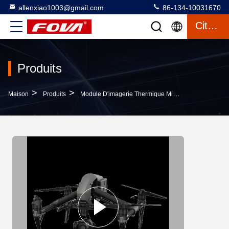
allenxiao1003@gmail.com
86-134-10031670
Citation
Produits
>
>
>
Maison
Produits
Module D'imagerie Thermique Mini
Module D'ima