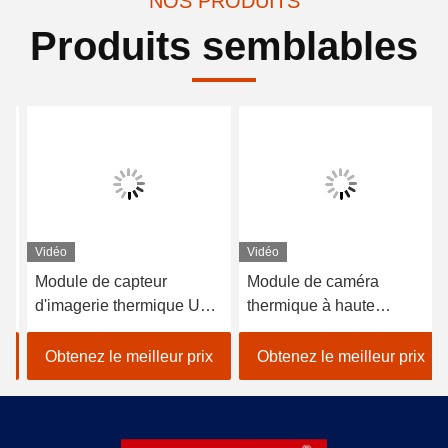
NOS PRODUITS
Produits semblables
Vidéo
Vidéo
Module de capteur
Module de caméra
d'imagerie thermique USB
thermique à haute
compact de 0,4 W avec
résolution avec interface
17,46 ° × 13,14 ° champ
USB de type C
Obtenez le meilleur prix
Obtenez le meilleur prix
de vision