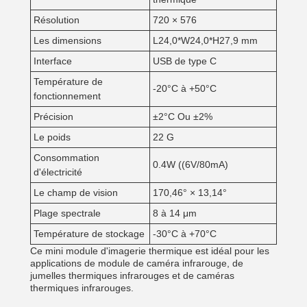
Résolution
720 × 576
Les dimensions
L24,0*W24,0*H27,9 mm
Interface
USB de type C
Température de
-20°C à +50°C
fonctionnement
Précision
±2°C Ou ±2%
Le poids
22 G
Consommation
0.4W ((6V/80mA)
d'électricité
Le champ de vision
170,46° × 13,14°
Plage spectrale
8 à 14 μm
Température de stockage
-30°C à +70°C
Ce mini module d'imagerie thermique est idéal pour les
applications de module de caméra infrarouge, de
jumelles thermiques infrarouges et de caméras
thermiques infrarouges.