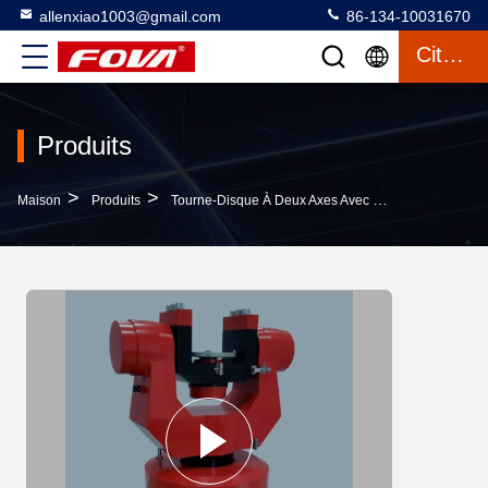
allenxiao1003@gmail.com
86-134-10031670
Citation
Produits
>
>
>
Maison
Produits
Tourne-Disque À Deux Axes Avec Chambre
Plaq