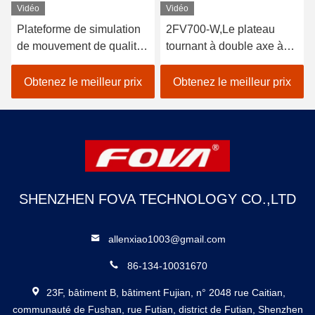
Vidéo
Vidéo
2FV700-W,Le plateau
2FV300-W,La plaque
tournant à double axe à
tournante à double axe à
température réglée est
température contrôlée est
utilisé pour les
utilisée pour les
Obtenez le meilleur prix
Obtenez le meilleur prix
environnements d'essai à
environnements d'essai à
haute et basse
haute et basse
température, les
température, les
composants inertiels, les
composants inertiels et les
essais de systèmes de
tests de systèmes de
navigation
navigation inertiels.Plage
SHENZHEN FOVA TECHNOLOGY CO.,LTD
inertiels.Précision de
de position angulaire0〜
position angulaire ±1~3
±360
allenxiao1003@gmail.com
86-134-10031670
23F, bâtiment B, bâtiment Fujian, n° 2048 rue Caitian,
communauté de Fushan, rue Futian, district de Futian, Shenzhen