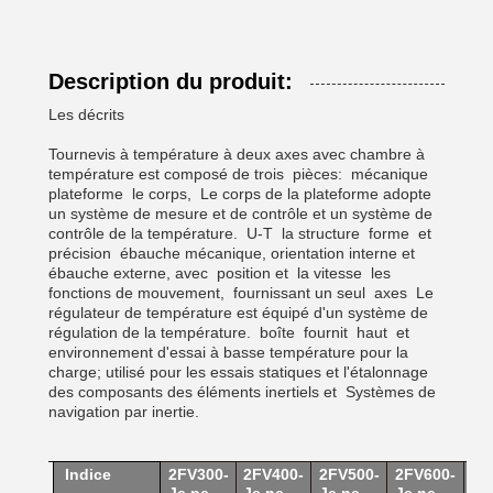
Description du produit:
Les décrits
Tournevis à température à deux axes avec chambre à
température est composé de trois
pièces:
mécanique
plateforme
le corps,
Le corps de la plateforme adopte
un système de mesure et de contrôle et un système de
contrôle de la température.
U-T
la structure
forme
et
précision
ébauche mécanique, orientation interne et
ébauche externe, avec
position et
la vitesse
les
fonctions de mouvement,
fournissant un seul
axes
Le
régulateur de température est équipé d'un système de
régulation de la température.
boîte
fournit
haut
et
environnement d'essai à basse température pour la
charge; utilisé pour les essais statiques et l'étalonnage
des composants des éléments inertiels et
Systèmes de
navigation par inertie.
Indice
2FV
300
-
2FV4
00
-
2FV5
00
-
2FV6
00
-
2F
Je ne
Je ne
Je ne
Je ne
Je