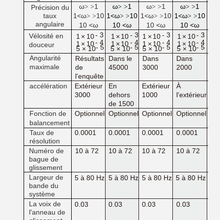
ω
1
ω
1
ω
1
ω
1
ω
> >
> >
> >
> >
Précision du
taux
1<ω
10
1<ω
10
1<ω
10
1<ω
10
1<
> >
> >
> >
> >
angulaire
10 <ω
10 <ω
10 <ω
10 <ω
1
- 3
- 3
- 3
- 3
Vélosité en
1
×
10
1
×
10
1
×
10
1
×
10
1
- 4
- 4
- 4
- 4
1
×
10
1
×
10
1
×
10
1
×
10
1
douceur
- 5
- 5
- 5
- 5
5 × 10
5 × 10
5 × 10
5 × 10
5 
Angularité
Résultats
Dans le
Dans
Dans
Da
maximale
de
45000
3000
2000
20
l'enquête
accélération
Extérieur
En
Extérieur
À
En
3000
dehors
1000
l'extérieur
de
de 1500
de
Optionnel
Optionnel
Optionnel
Optionnel
Op
Fonction de
balancement
Taux de
0.0001
0.0001
0.0001
0.0001
0.
résolution
Numéro de
10 à 72
10 à 72
10 à 72
10 à 72
10
bague de
glissement
Largeur de
5 à 80 Hz
5 à 80 Hz
5 à 80 Hz
5 à 80 Hz
5 
bande du
système
La voix de
0.03
0.03
0.03
0.03
0.
l'anneau de