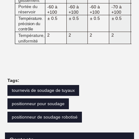
glissement
Portée du
-60 à
-60 à
-60 à
-70 à
-7
réservoir
+100
+100
+100
+100
+1
Température.
± 0.5
± 0.5
± 0.5
± 0.5
± 
précision du
contrôle
2
2
2
2
2
Température,
uniformité
Tags:
tournevis de soudage de tuyaux
positionneur pour soudage
positionneur de soudage robotisé