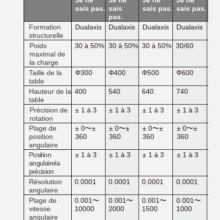
sais pas.
sais
sais pas.
sais pas.
sa
pas.
Formation
Dualaxis
Dualaxis
Dualaxis
Dualaxis
Du
structurelle
Poids
30 à 50%
30 à 50%
30 à 50%
30/60
50
maximal de
la charge
Taille de la
Φ300
Φ400
Φ500
Φ600
Φ7
table
Hauteur de la
400
540
640
740
84
table
± 1 à 3
± 1 à 3
± 1 à 3
± 1 à 3
± 
Précision de
rotation
Plage de
± 0
〜
±
± 0
〜
±
± 0
〜
±
± 0
〜
±
± 
position
360
360
360
360
36
angulaire
Position
± 1 à 3
± 1 à 3
± 1 à 3
± 1 à 3
± 
angulaire
la
précision
Résolution
0.0001
0.0001
0.0001
0.0001
0.
angulaire
Plage de
0.001
〜
0.001
〜
0.001
〜
0.001
〜
0.
vitesse
10000
2000
1500
1000
10
angulaire